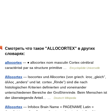
Смотреть что такое "ALLOCORTEX" в других
словарях:
allocortex
— ● allocortex nom masculin Cortex cérébral
caractérisé par sa structure primitive …
Encyclopédie Universelle
Allocortex
— Isocortex und Allocortex (von griech. ίσος „gleich“,
άλλος „anders“ und lat. cortex „Rinde“) sind die nach
histologischen Kriterien definierten und voneinander
unterschiedenen Bereiche der Großhirnrinde. Beim Menschen ist
der überwiegende Anteil… …
Deutsch Wikipedia
Allocortex
— Infobox Brain Name = PAGENAME Latin =