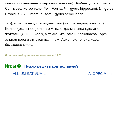
линии, обозначенной черными точками).
Amb
—gyrus ambiens;
Сс—мозолистое тело;
Fo
—Fornix;
H
—gyrus hippocami;
L
—gyrus
Hmbicus;
LJ—
isthmus;
sem
—gyrus semilunarls.
тип), отчасти — до середины 5-го (инфрара-диарный тип).
Более детальное деление А. на отделы и area сделано
Фогтами (С. и О. Vogt), а также Экономо и Коскинасом. Аре-
альная кора и литература — см.
Архитектоника коры
большого мозга.
Большая медицинская энциклопедия
.
1970
.
Игры ⚽
Нужно решить контрольную?
ALLIUM SATIVUM L
ALOPECIA