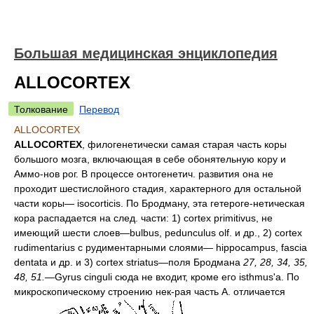
Большая медицинская энциклопедия
ALLOCORTEX
Толкование
Перевод
ALLOCORTEX
ALLOCORTEX
, филогенетически самая старая часть коры
большого мозга, включающая в себе обонятельную кору и
Аммо-нов рог. В процессе онтогенетич. развития она не
проходит шестислойного стадия, характерного для остальной
части коры— isocorticis. По Бродману, эта гетероге-нетическая
кора распадается на след. части: 1) cortex primitivus, не
имеющий шести слоев—bulbus, pedunculus olf. и др., 2) cortex
rudimentarius с рудиментарными слоями— hippocampus, fascia
dentata и др. и 3) cortex striatus—поля Бродмана
27, 28,
34, 35,
48, 51.
—Gyrus cinguli сюда не входит, кроме его isthmus'а. По
микроскопическому строению нек-рая часть А. отличается