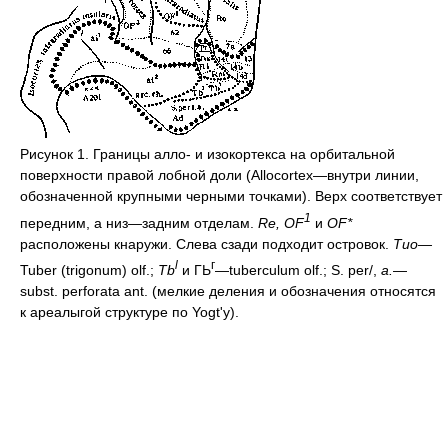
Рисунок 1. Границы алло- и изокортекса на орбитальной
поверхности правой лобной доли (Allocortex—внутри линии,
обозначенной крупными черными точками). Верх соответствует
1
передним, а низ—задним отделам.
Re, OF
и
OF*
расположены кнаружи. Слева сзади подходит островок.
Тио—
l
г
Tuber (trigonum) olf.;
Tb
и ГЬ
—tuberculum olf.; S. per/,
a.
—
subst. perforata ant. (мелкие деления и обозначения относятся
к ареалыгой структуре по Yogt'y).