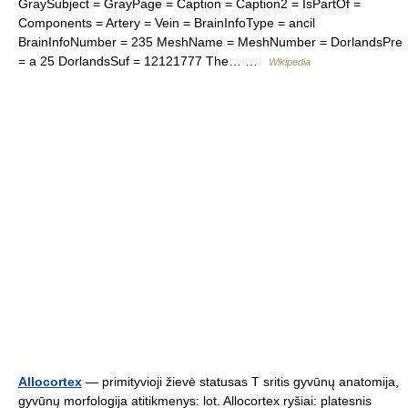
GraySubject = GrayPage = Caption = Caption2 = IsPartOf =
Components = Artery = Vein = BrainInfoType = ancil
BrainInfoNumber = 235 MeshName = MeshNumber = DorlandsPre
= a 25 DorlandsSuf = 12121777 The… …
Wikipedia
Allocortex
— primityvioji žievė statusas T sritis gyvūnų anatomija,
gyvūnų morfologija atitikmenys: lot. Allocortex ryšiai: platesnis