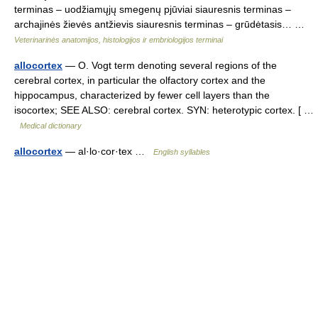
terminas – uodžiamųjų smegenų pjūviai siauresnis terminas –
archajinės žievės antžievis siauresnis terminas – grūdėtasis… …
Veterinarinės anatomijos, histologijos ir embriologijos terminai
allocortex
— O. Vogt term denoting several regions of the
cerebral cortex, in particular the olfactory cortex and the
hippocampus, characterized by fewer cell layers than the
isocortex; SEE ALSO: cerebral cortex. SYN: heterotypic cortex. [ …
Medical dictionary
allocortex
— al·lo·cor·tex …
English syllables