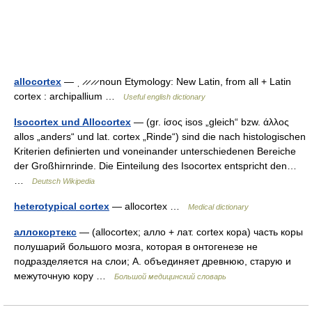
allocortex
— ˌ ̷ ̷ ̷ ̷ noun Etymology: New Latin, from all + Latin
cortex : archipallium …
Useful english dictionary
Isocortex und Allocortex
— (gr. ίσος isos „gleich“ bzw. άλλος
allos „anders“ und lat. cortex „Rinde“) sind die nach histologischen
Kriterien definierten und voneinander unterschiedenen Bereiche
der Großhirnrinde. Die Einteilung des Isocortex entspricht den…
…
Deutsch Wikipedia
heterotypical cortex
— allocortex …
Medical dictionary
аллокортекс
— (allocortex; алло + лат. cortex кора) часть коры
полушарий большого мозга, которая в онтогенезе не
подразделяется на слои; А. объединяет древнюю, старую и
межуточную кору …
Большой медицинский словарь